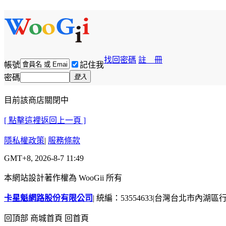
找回密碼
註 冊
帳號
記住我
密碼
登入
目前該商店關閉中
[ 點擊這裡返回上一頁 ]
隱私權政策
|
服務條款
GMT+8, 2026-8-7 11:49
本網站設計著作權為 WooGii 所有
卡星魁網路股份有限公司
|
統編：53554633
|
台灣台北市內湖區行善
回頂部
商城首頁
回首頁