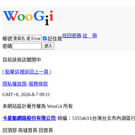
找回密碼
註 冊
帳號
記住我
密碼
登入
目前該商店關閉中
[ 點擊這裡返回上一頁 ]
隱私權政策
|
服務條款
GMT+8, 2026-8-7 09:11
本網站設計著作權為 WooGii 所有
卡星魁網路股份有限公司
|
統編：53554633
|
台灣台北市內湖區行善
回頂部
商城首頁
回首頁