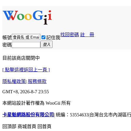
找回密碼
註 冊
帳號
記住我
密碼
登入
目前該商店關閉中
[ 點擊這裡返回上一頁 ]
隱私權政策
|
服務條款
GMT+8, 2026-8-7 23:55
本網站設計著作權為 WooGii 所有
卡星魁網路股份有限公司
|
統編：53554633
|
台灣台北市內湖區行善
回頂部
商城首頁
回首頁