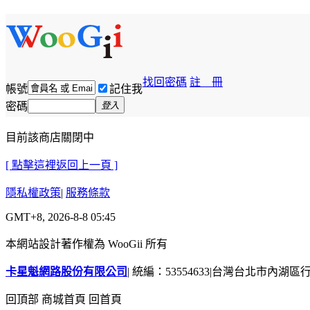
找回密碼
註 冊
帳號
記住我
密碼
登入
目前該商店關閉中
[ 點擊這裡返回上一頁 ]
隱私權政策
|
服務條款
GMT+8, 2026-8-8 05:45
本網站設計著作權為 WooGii 所有
卡星魁網路股份有限公司
|
統編：53554633
|
台灣台北市內湖區行善
回頂部
商城首頁
回首頁