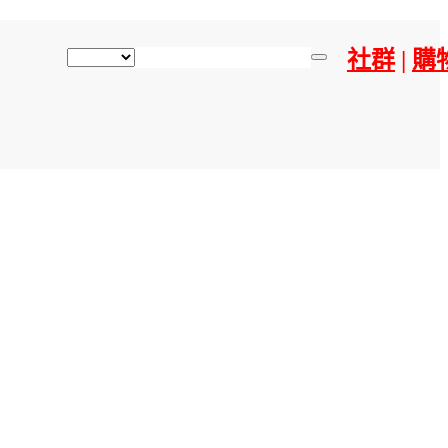
社群
|
購