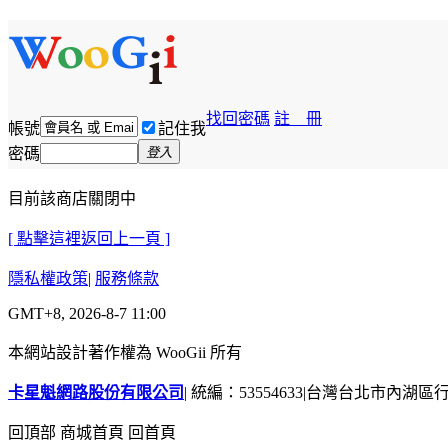
找回密碼
註 冊
帳號
記住我
密碼
登入
目前該商店關閉中
[ 點擊這裡返回上一頁 ]
隱私權政策
|
服務條款
GMT+8, 2026-8-7 11:00
本網站設計著作權為 WooGii 所有
卡星魁網路股份有限公司
|
統編：53554633
|
台灣台北市內湖區行善
回頂部
商城首頁
回首頁