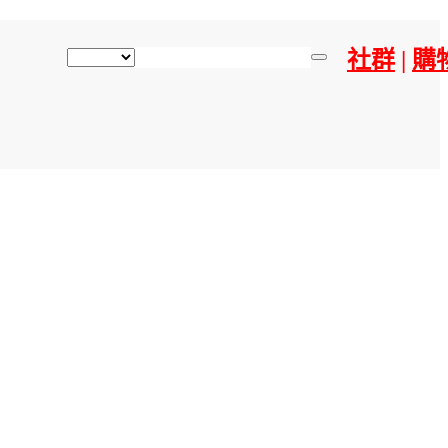
社群
|
購