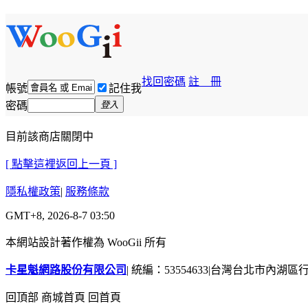
找回密碼
註 冊
帳號
記住我
密碼
登入
目前該商店關閉中
[ 點擊這裡返回上一頁 ]
隱私權政策
|
服務條款
GMT+8, 2026-8-7 03:50
本網站設計著作權為 WooGii 所有
卡星魁網路股份有限公司
|
統編：53554633
|
台灣台北市內湖區行善
回頂部
商城首頁
回首頁