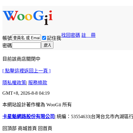
找回密碼
註 冊
帳號
記住我
密碼
登入
目前該商店關閉中
[ 點擊這裡返回上一頁 ]
隱私權政策
|
服務條款
GMT+8, 2026-8-8 04:19
本網站設計著作權為 WooGii 所有
卡星魁網路股份有限公司
|
統編：53554633
|
台灣台北市內湖區行善
回頂部
商城首頁
回首頁