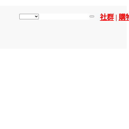
社群
|
購