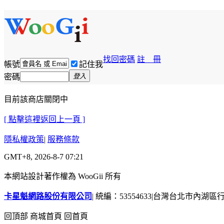
找回密碼
註 冊
帳號
記住我
密碼
登入
目前該商店關閉中
[ 點擊這裡返回上一頁 ]
隱私權政策
|
服務條款
GMT+8, 2026-8-7 07:21
本網站設計著作權為 WooGii 所有
卡星魁網路股份有限公司
|
統編：53554633
|
台灣台北市內湖區行善
回頂部
商城首頁
回首頁