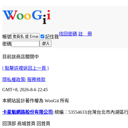
找回密碼
註 冊
帳號
記住我
密碼
登入
目前該商店關閉中
[ 點擊這裡返回上一頁 ]
隱私權政策
|
服務條款
GMT+8, 2026-8-6 22:45
本網站設計著作權為 WooGii 所有
卡星魁網路股份有限公司
|
統編：53554633
|
台灣台北市內湖區行善
回頂部
商城首頁
回首頁