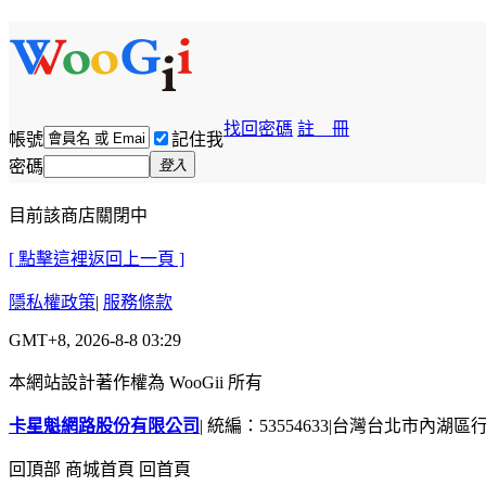
找回密碼
註 冊
帳號
記住我
密碼
登入
目前該商店關閉中
[ 點擊這裡返回上一頁 ]
隱私權政策
|
服務條款
GMT+8, 2026-8-8 03:29
本網站設計著作權為 WooGii 所有
卡星魁網路股份有限公司
|
統編：53554633
|
台灣台北市內湖區行善
回頂部
商城首頁
回首頁