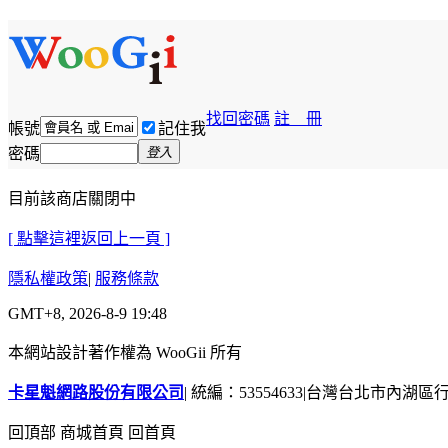
找回密碼
註 冊
帳號
記住我
密碼
登入
目前該商店關閉中
[ 點擊這裡返回上一頁 ]
隱私權政策
|
服務條款
GMT+8, 2026-8-9 19:48
本網站設計著作權為 WooGii 所有
卡星魁網路股份有限公司
|
統編：53554633
|
台灣台北市內湖區行善
回頂部
商城首頁
回首頁