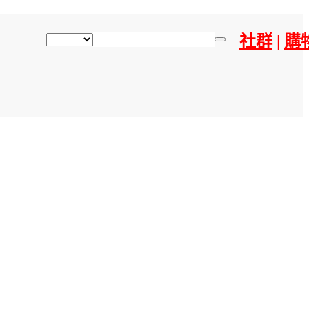
社群
|
購