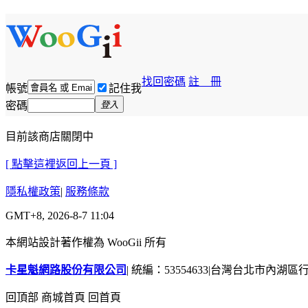
找回密碼
註 冊
帳號
記住我
密碼
登入
目前該商店關閉中
[ 點擊這裡返回上一頁 ]
隱私權政策
|
服務條款
GMT+8, 2026-8-7 11:04
本網站設計著作權為 WooGii 所有
卡星魁網路股份有限公司
|
統編：53554633
|
台灣台北市內湖區行善
回頂部
商城首頁
回首頁