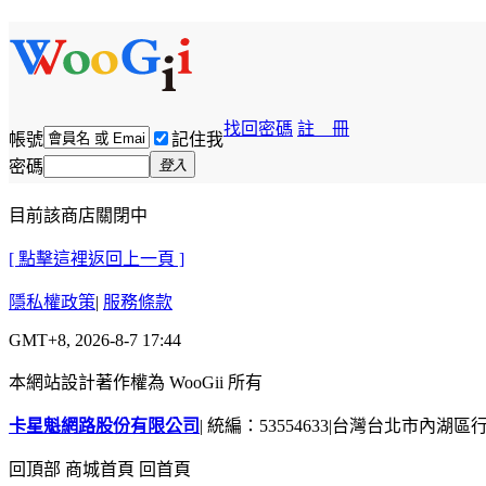
找回密碼
註 冊
帳號
記住我
密碼
登入
目前該商店關閉中
[ 點擊這裡返回上一頁 ]
隱私權政策
|
服務條款
GMT+8, 2026-8-7 17:44
本網站設計著作權為 WooGii 所有
卡星魁網路股份有限公司
|
統編：53554633
|
台灣台北市內湖區行善
回頂部
商城首頁
回首頁