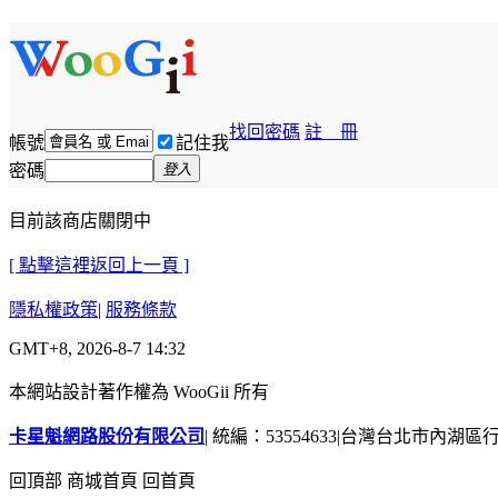
找回密碼
註 冊
帳號
記住我
密碼
登入
目前該商店關閉中
[ 點擊這裡返回上一頁 ]
隱私權政策
|
服務條款
GMT+8, 2026-8-7 14:32
本網站設計著作權為 WooGii 所有
卡星魁網路股份有限公司
|
統編：53554633
|
台灣台北市內湖區行善
回頂部
商城首頁
回首頁