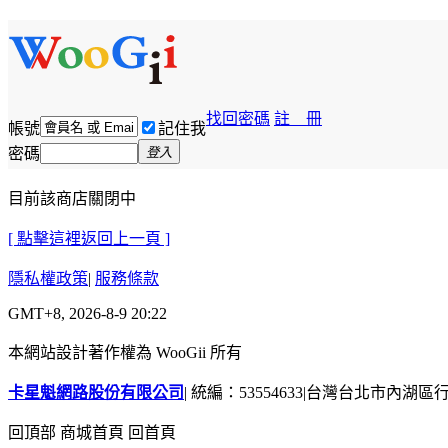
找回密碼
註 冊
帳號
記住我
密碼
登入
目前該商店關閉中
[ 點擊這裡返回上一頁 ]
隱私權政策
|
服務條款
GMT+8, 2026-8-9 20:22
本網站設計著作權為 WooGii 所有
卡星魁網路股份有限公司
|
統編：53554633
|
台灣台北市內湖區行善
回頂部
商城首頁
回首頁