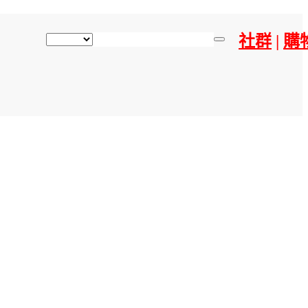
社群
|
購