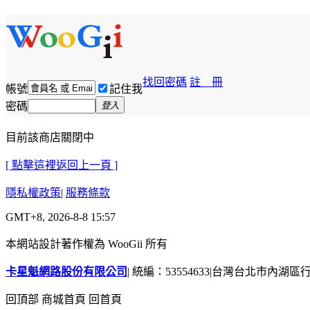
找回密碼
註 冊
帳號
記住我
密碼
登入
目前該商店關閉中
[ 點擊這裡返回上一頁 ]
隱私權政策
|
服務條款
GMT+8, 2026-8-8 15:57
本網站設計著作權為 WooGii 所有
卡星魁網路股份有限公司
|
統編：53554633
|
台灣台北市內湖區行善
回頂部
商城首頁
回首頁