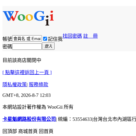
找回密碼
註 冊
帳號
記住我
密碼
登入
目前該商店關閉中
[ 點擊這裡返回上一頁 ]
隱私權政策
|
服務條款
GMT+8, 2026-8-7 12:03
本網站設計著作權為 WooGii 所有
卡星魁網路股份有限公司
|
統編：53554633
|
台灣台北市內湖區行善
回頂部
商城首頁
回首頁