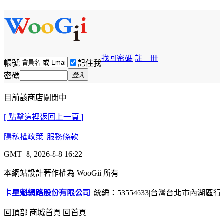
找回密碼
註 冊
帳號
記住我
密碼
登入
目前該商店關閉中
[ 點擊這裡返回上一頁 ]
隱私權政策
|
服務條款
GMT+8, 2026-8-8 16:22
本網站設計著作權為 WooGii 所有
卡星魁網路股份有限公司
|
統編：53554633
|
台灣台北市內湖區行善
回頂部
商城首頁
回首頁