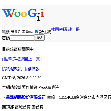
找回密碼
註 冊
帳號
記住我
密碼
登入
目前該商店關閉中
[ 點擊這裡返回上一頁 ]
隱私權政策
|
服務條款
GMT+8, 2026-8-9 22:39
本網站設計著作權為 WooGii 所有
卡星魁網路股份有限公司
|
統編：53554633
|
台灣台北市內湖區行善
回頂部
商城首頁
回首頁