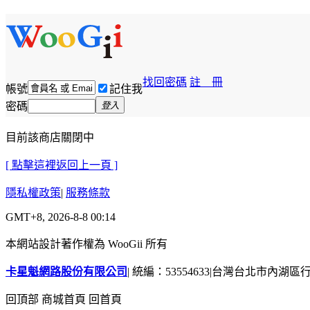
找回密碼
註 冊
帳號
記住我
密碼
登入
目前該商店關閉中
[ 點擊這裡返回上一頁 ]
隱私權政策
|
服務條款
GMT+8, 2026-8-8 00:14
本網站設計著作權為 WooGii 所有
卡星魁網路股份有限公司
|
統編：53554633
|
台灣台北市內湖區行善
回頂部
商城首頁
回首頁