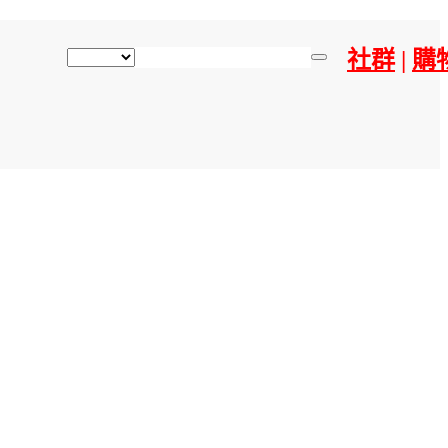
社群
|
購