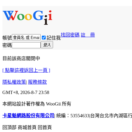
找回密碼
註 冊
帳號
記住我
密碼
登入
目前該商店關閉中
[ 點擊這裡返回上一頁 ]
隱私權政策
|
服務條款
GMT+8, 2026-8-7 23:58
本網站設計著作權為 WooGii 所有
卡星魁網路股份有限公司
|
統編：53554633
|
台灣台北市內湖區行善
回頂部
商城首頁
回首頁