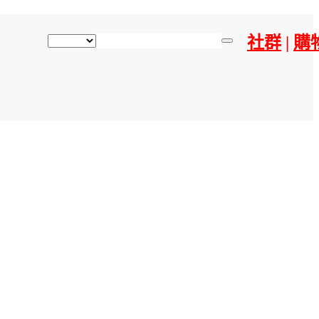
社群
|
購