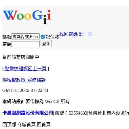
找回密碼
註 冊
帳號
記住我
密碼
登入
目前該商店關閉中
[ 點擊這裡返回上一頁 ]
隱私權政策
|
服務條款
GMT+8, 2026-8-6 22:44
本網站設計著作權為 WooGii 所有
卡星魁網路股份有限公司
|
統編：53554633
|
台灣台北市內湖區行善
回頂部
商城首頁
回首頁