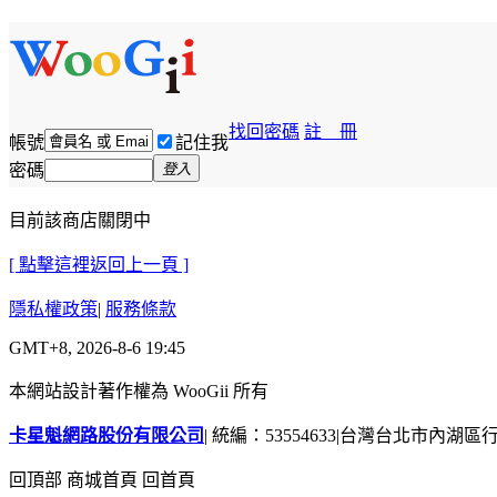
找回密碼
註 冊
帳號
記住我
密碼
登入
目前該商店關閉中
[ 點擊這裡返回上一頁 ]
隱私權政策
|
服務條款
GMT+8, 2026-8-6 19:45
本網站設計著作權為 WooGii 所有
卡星魁網路股份有限公司
|
統編：53554633
|
台灣台北市內湖區行善
回頂部
商城首頁
回首頁