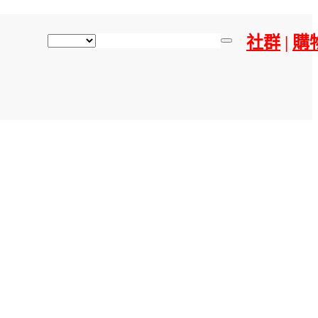
社群
|
購