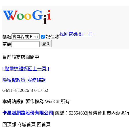
找回密碼
註 冊
帳號
記住我
密碼
登入
目前該商店關閉中
[ 點擊這裡返回上一頁 ]
隱私權政策
|
服務條款
GMT+8, 2026-8-6 17:52
本網站設計著作權為 WooGii 所有
卡星魁網路股份有限公司
|
統編：53554633
|
台灣台北市內湖區行善
回頂部
商城首頁
回首頁