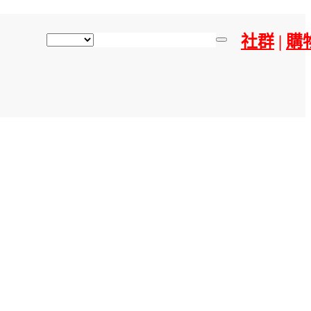
社群
|
購