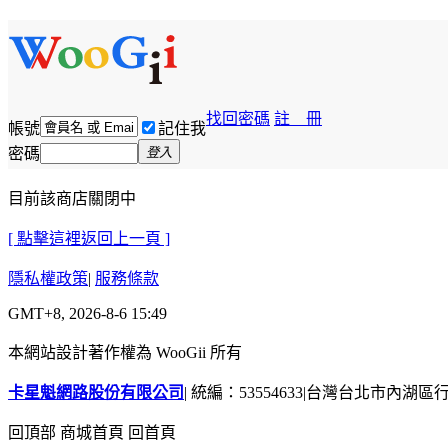
找回密碼
註 冊
帳號
記住我
密碼
登入
目前該商店關閉中
[ 點擊這裡返回上一頁 ]
隱私權政策
|
服務條款
GMT+8, 2026-8-6 15:49
本網站設計著作權為 WooGii 所有
卡星魁網路股份有限公司
|
統編：53554633
|
台灣台北市內湖區行善
回頂部
商城首頁
回首頁