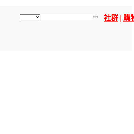
社群
|
購