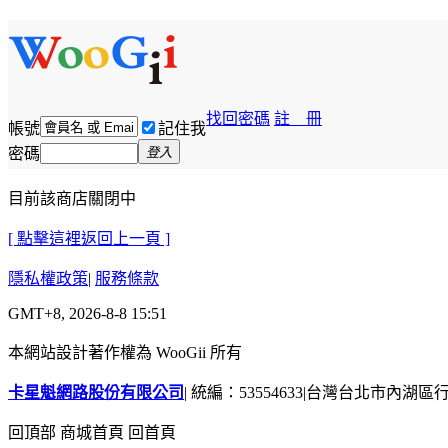
找回密碼
註 冊
帳號
記住我
密碼
登入
目前該商店關閉中
[ 點擊這裡返回上一頁 ]
隱私權政策
|
服務條款
GMT+8, 2026-8-8 15:51
本網站設計著作權為 WooGii 所有
卡星魁網路股份有限公司
|
統編：53554633
|
台灣台北市內湖區行善
回頂部
商城首頁
回首頁