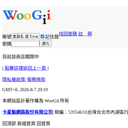
找回密碼
註 冊
帳號
記住我
密碼
登入
目前該商店關閉中
[ 點擊這裡返回上一頁 ]
隱私權政策
|
服務條款
GMT+8, 2026-8-7 20:19
本網站設計著作權為 WooGii 所有
卡星魁網路股份有限公司
|
統編：53554633
|
台灣台北市內湖區行善
回頂部
商城首頁
回首頁