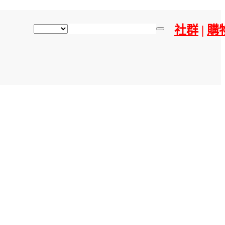
社群
|
購