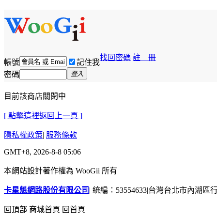
找回密碼
註 冊
帳號
記住我
密碼
登入
目前該商店關閉中
[ 點擊這裡返回上一頁 ]
隱私權政策
|
服務條款
GMT+8, 2026-8-8 05:06
本網站設計著作權為 WooGii 所有
卡星魁網路股份有限公司
|
統編：53554633
|
台灣台北市內湖區行善
回頂部
商城首頁
回首頁