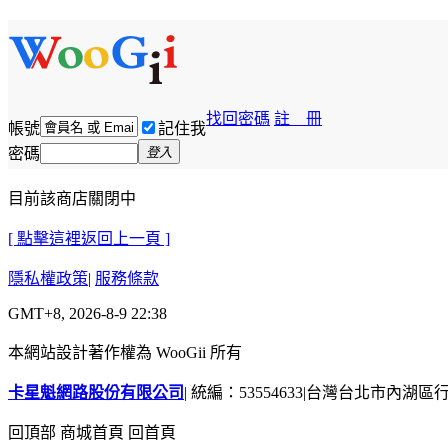
找回密碼
註 冊
帳號
記住我
密碼
登入
目前該商店關閉中
[ 點擊這裡返回上一頁 ]
隱私權政策
|
服務條款
GMT+8, 2026-8-9 22:38
本網站設計著作權為 WooGii 所有
卡星魁網路股份有限公司
|
統編：53554633
|
台灣台北市內湖區行善
回頂部
商城首頁
回首頁