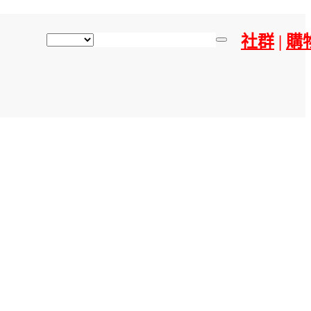
社群
|
購