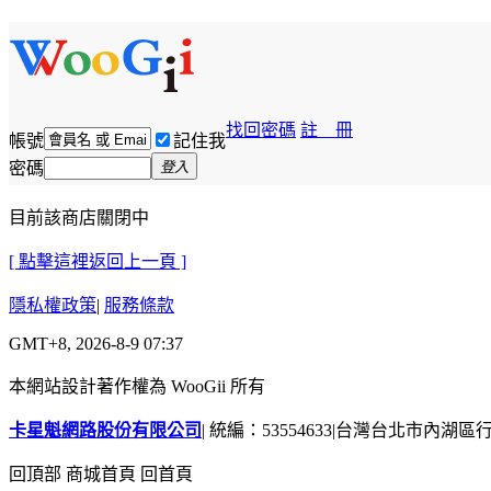
找回密碼
註 冊
帳號
記住我
密碼
登入
目前該商店關閉中
[ 點擊這裡返回上一頁 ]
隱私權政策
|
服務條款
GMT+8, 2026-8-9 07:37
本網站設計著作權為 WooGii 所有
卡星魁網路股份有限公司
|
統編：53554633
|
台灣台北市內湖區行善
回頂部
商城首頁
回首頁