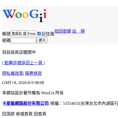
找回密碼
註 冊
帳號
記住我
密碼
登入
目前該商店關閉中
[ 點擊這裡返回上一頁 ]
隱私權政策
|
服務條款
GMT+8, 2026-8-9 08:08
本網站設計著作權為 WooGii 所有
卡星魁網路股份有限公司
|
統編：53554633
|
台灣台北市內湖區行善
回頂部
商城首頁
回首頁