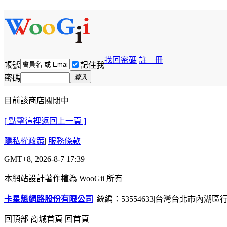
找回密碼
註 冊
帳號
記住我
密碼
登入
目前該商店關閉中
[ 點擊這裡返回上一頁 ]
隱私權政策
|
服務條款
GMT+8, 2026-8-7 17:39
本網站設計著作權為 WooGii 所有
卡星魁網路股份有限公司
|
統編：53554633
|
台灣台北市內湖區行善
回頂部
商城首頁
回首頁