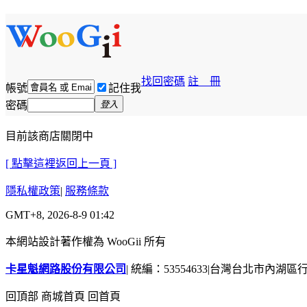
找回密碼
註 冊
帳號
記住我
密碼
登入
目前該商店關閉中
[ 點擊這裡返回上一頁 ]
隱私權政策
|
服務條款
GMT+8, 2026-8-9 01:42
本網站設計著作權為 WooGii 所有
卡星魁網路股份有限公司
|
統編：53554633
|
台灣台北市內湖區行善
回頂部
商城首頁
回首頁