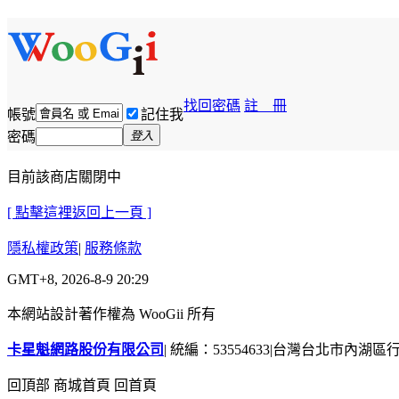
找回密碼
註 冊
帳號
記住我
密碼
登入
目前該商店關閉中
[ 點擊這裡返回上一頁 ]
隱私權政策
|
服務條款
GMT+8, 2026-8-9 20:29
本網站設計著作權為 WooGii 所有
卡星魁網路股份有限公司
|
統編：53554633
|
台灣台北市內湖區行善
回頂部
商城首頁
回首頁