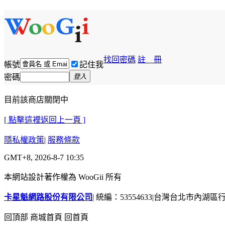
找回密碼
註 冊
帳號
記住我
密碼
登入
目前該商店關閉中
[ 點擊這裡返回上一頁 ]
隱私權政策
|
服務條款
GMT+8, 2026-8-7 10:35
本網站設計著作權為 WooGii 所有
卡星魁網路股份有限公司
|
統編：53554633
|
台灣台北市內湖區行善
回頂部
商城首頁
回首頁