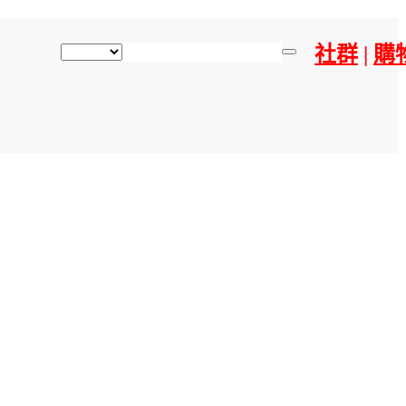
社群
|
購