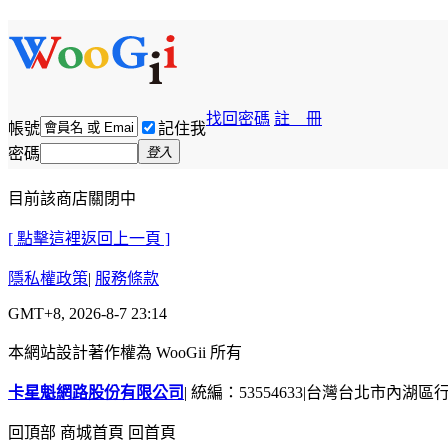
找回密碼
註 冊
帳號
記住我
密碼
登入
目前該商店關閉中
[ 點擊這裡返回上一頁 ]
隱私權政策
|
服務條款
GMT+8, 2026-8-7 23:14
本網站設計著作權為 WooGii 所有
卡星魁網路股份有限公司
|
統編：53554633
|
台灣台北市內湖區行善
回頂部
商城首頁
回首頁