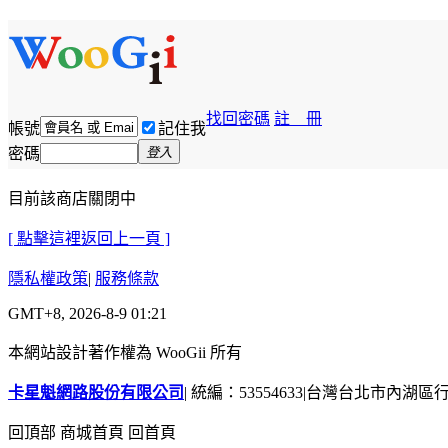
找回密碼
註 冊
帳號
記住我
密碼
登入
目前該商店關閉中
[ 點擊這裡返回上一頁 ]
隱私權政策
|
服務條款
GMT+8, 2026-8-9 01:21
本網站設計著作權為 WooGii 所有
卡星魁網路股份有限公司
|
統編：53554633
|
台灣台北市內湖區行善
回頂部
商城首頁
回首頁