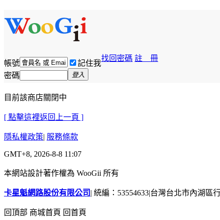
找回密碼
註 冊
帳號
記住我
密碼
登入
目前該商店關閉中
[ 點擊這裡返回上一頁 ]
隱私權政策
|
服務條款
GMT+8, 2026-8-8 11:07
本網站設計著作權為 WooGii 所有
卡星魁網路股份有限公司
|
統編：53554633
|
台灣台北市內湖區行善
回頂部
商城首頁
回首頁