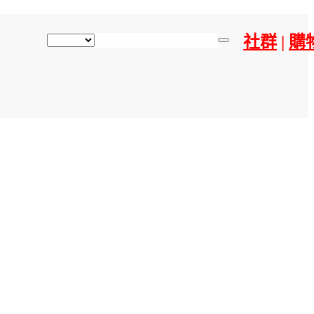
社群
|
購