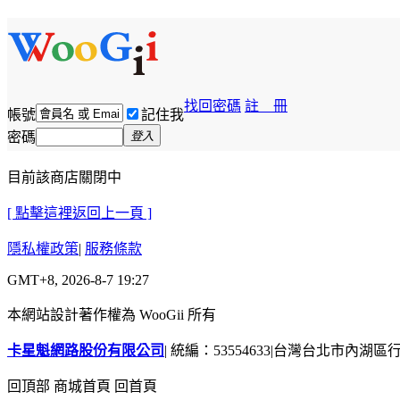
找回密碼
註 冊
帳號
記住我
密碼
登入
目前該商店關閉中
[ 點擊這裡返回上一頁 ]
隱私權政策
|
服務條款
GMT+8, 2026-8-7 19:27
本網站設計著作權為 WooGii 所有
卡星魁網路股份有限公司
|
統編：53554633
|
台灣台北市內湖區行善
回頂部
商城首頁
回首頁