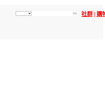
社群
|
購