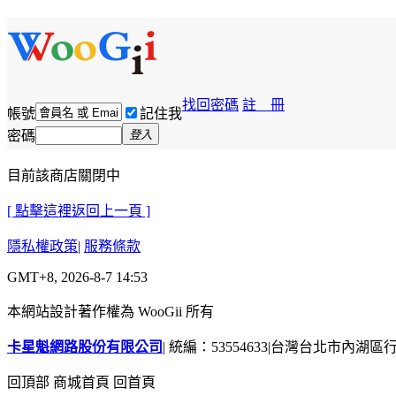
找回密碼
註 冊
帳號
記住我
密碼
登入
目前該商店關閉中
[ 點擊這裡返回上一頁 ]
隱私權政策
|
服務條款
GMT+8, 2026-8-7 14:53
本網站設計著作權為 WooGii 所有
卡星魁網路股份有限公司
|
統編：53554633
|
台灣台北市內湖區行善
回頂部
商城首頁
回首頁