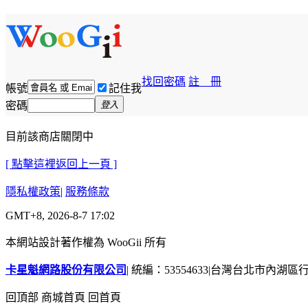
找回密碼
註 冊
帳號
記住我
密碼
登入
目前該商店關閉中
[ 點擊這裡返回上一頁 ]
隱私權政策
|
服務條款
GMT+8, 2026-8-7 17:02
本網站設計著作權為 WooGii 所有
卡星魁網路股份有限公司
|
統編：53554633
|
台灣台北市內湖區行善
回頂部
商城首頁
回首頁