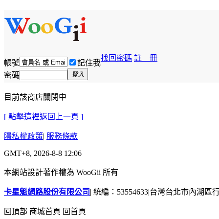
找回密碼
註 冊
帳號
記住我
密碼
登入
目前該商店關閉中
[ 點擊這裡返回上一頁 ]
隱私權政策
|
服務條款
GMT+8, 2026-8-8 12:06
本網站設計著作權為 WooGii 所有
卡星魁網路股份有限公司
|
統編：53554633
|
台灣台北市內湖區行善
回頂部
商城首頁
回首頁