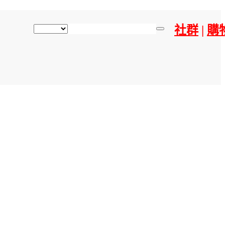
社群
|
購