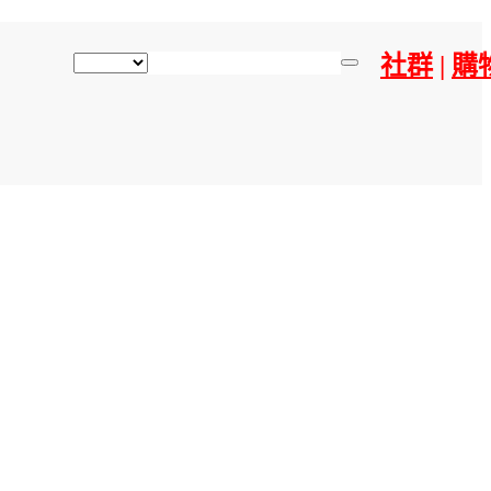
社群
|
購