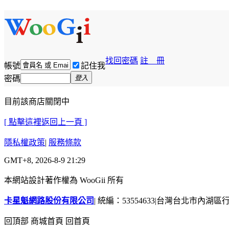
找回密碼
註 冊
帳號
記住我
密碼
登入
目前該商店關閉中
[ 點擊這裡返回上一頁 ]
隱私權政策
|
服務條款
GMT+8, 2026-8-9 21:29
本網站設計著作權為 WooGii 所有
卡星魁網路股份有限公司
|
統編：53554633
|
台灣台北市內湖區行善
回頂部
商城首頁
回首頁