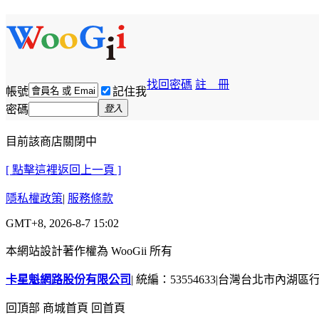
找回密碼
註 冊
帳號
記住我
密碼
登入
目前該商店關閉中
[ 點擊這裡返回上一頁 ]
隱私權政策
|
服務條款
GMT+8, 2026-8-7 15:02
本網站設計著作權為 WooGii 所有
卡星魁網路股份有限公司
|
統編：53554633
|
台灣台北市內湖區行善
回頂部
商城首頁
回首頁