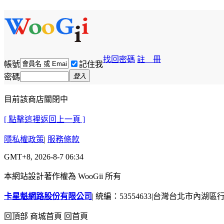
找回密碼
註 冊
帳號
記住我
密碼
登入
目前該商店關閉中
[ 點擊這裡返回上一頁 ]
隱私權政策
|
服務條款
GMT+8, 2026-8-7 06:34
本網站設計著作權為 WooGii 所有
卡星魁網路股份有限公司
|
統編：53554633
|
台灣台北市內湖區行善
回頂部
商城首頁
回首頁