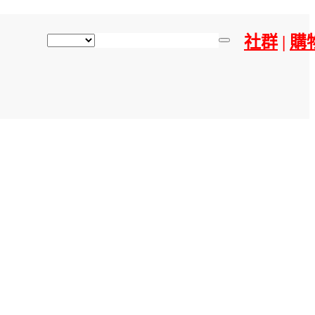
社群
|
購