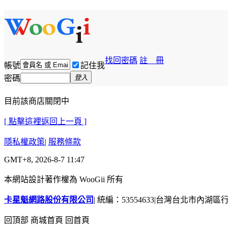
找回密碼
註 冊
帳號
記住我
密碼
登入
目前該商店關閉中
[ 點擊這裡返回上一頁 ]
隱私權政策
|
服務條款
GMT+8, 2026-8-7 11:47
本網站設計著作權為 WooGii 所有
卡星魁網路股份有限公司
|
統編：53554633
|
台灣台北市內湖區行善
回頂部
商城首頁
回首頁