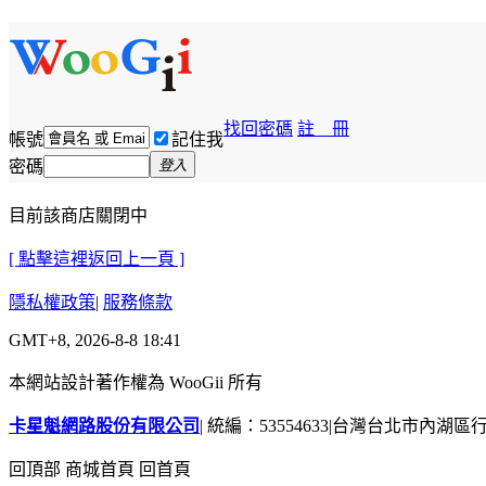
找回密碼
註 冊
帳號
記住我
密碼
登入
目前該商店關閉中
[ 點擊這裡返回上一頁 ]
隱私權政策
|
服務條款
GMT+8, 2026-8-8 18:41
本網站設計著作權為 WooGii 所有
卡星魁網路股份有限公司
|
統編：53554633
|
台灣台北市內湖區行善
回頂部
商城首頁
回首頁