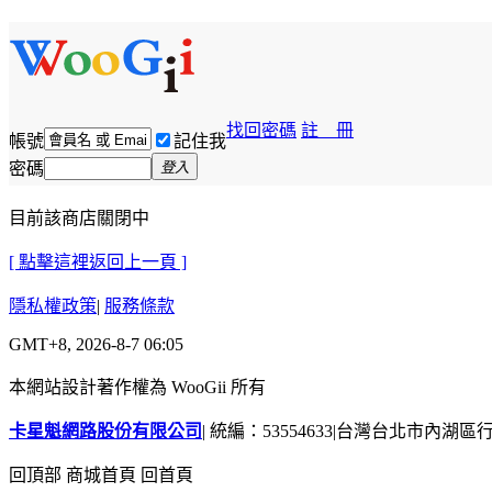
找回密碼
註 冊
帳號
記住我
密碼
登入
目前該商店關閉中
[ 點擊這裡返回上一頁 ]
隱私權政策
|
服務條款
GMT+8, 2026-8-7 06:05
本網站設計著作權為 WooGii 所有
卡星魁網路股份有限公司
|
統編：53554633
|
台灣台北市內湖區行善
回頂部
商城首頁
回首頁