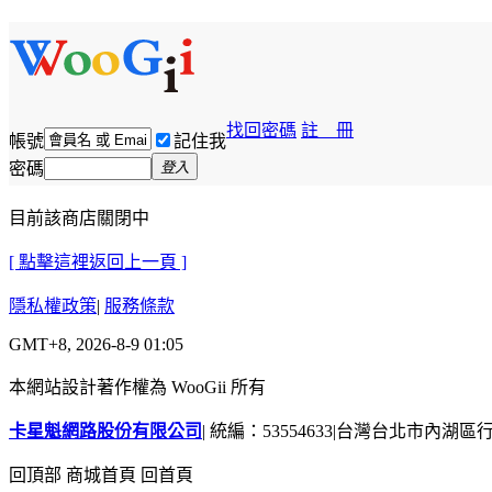
找回密碼
註 冊
帳號
記住我
密碼
登入
目前該商店關閉中
[ 點擊這裡返回上一頁 ]
隱私權政策
|
服務條款
GMT+8, 2026-8-9 01:05
本網站設計著作權為 WooGii 所有
卡星魁網路股份有限公司
|
統編：53554633
|
台灣台北市內湖區行善
回頂部
商城首頁
回首頁