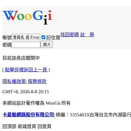
找回密碼
註 冊
帳號
記住我
密碼
登入
目前該商店關閉中
[ 點擊這裡返回上一頁 ]
隱私權政策
|
服務條款
GMT+8, 2026-8-8 20:15
本網站設計著作權為 WooGii 所有
卡星魁網路股份有限公司
|
統編：53554633
|
台灣台北市內湖區行善
回頂部
商城首頁
回首頁