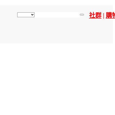
社群
|
購